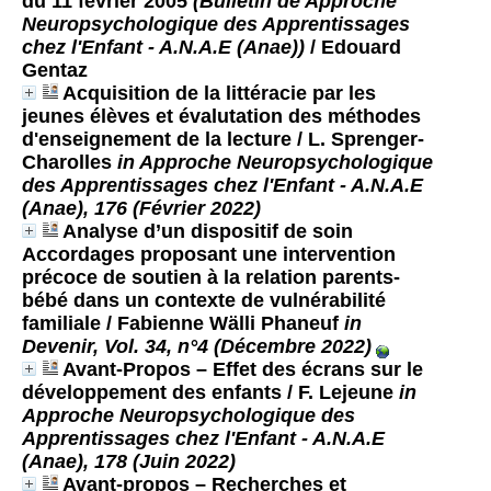
du 11 février 2005
(Bulletin de Approche
Neuropsychologique des Apprentissages
chez l'Enfant - A.N.A.E (Anae))
/ Edouard
Gentaz
Acquisition de la littéracie par les
jeunes élèves et évalutation des méthodes
d'enseignement de la lecture
/ L. Sprenger-
Charolles
in Approche Neuropsychologique
des Apprentissages chez l'Enfant - A.N.A.E
(Anae), 176 (Février 2022)
Analyse d’un dispositif de soin
Accordages proposant une intervention
précoce de soutien à la relation parents-
bébé dans un contexte de vulnérabilité
familiale
/ Fabienne Wälli Phaneuf
in
Devenir, Vol. 34, n°4 (Décembre 2022)
Avant-Propos – Effet des écrans sur le
développement des enfants
/ F. Lejeune
in
Approche Neuropsychologique des
Apprentissages chez l'Enfant - A.N.A.E
(Anae), 178 (Juin 2022)
Avant-propos – Recherches et