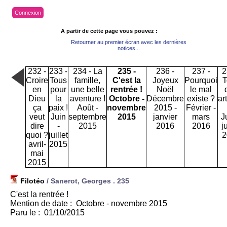
Connexion
A partir de cette page vous pouvez :
Retourner au premier écran avec les dernières
notices...
232 -
233 -
234 - La
235 -
236 -
237 -
2
Croire
Tous
famille,
C'est la
Joyeux
Pourquoi
T
en
pour
une belle
rentrée !
Noël
le mal
Dieu
la
aventure !
Octobre -
Décembre
existe ?
ar
ça
paix !
Août -
novembre
2015 -
Février -
veut
Juin
septembre
2015
janvier
mars
J
dire
-
2015
2016
2016
ju
quoi ?
juillet
2
avril-
2015
mai
2015
Filotéo
/ Sanerot, Georges .
235
C'est la rentrée !
Mention de date : Octobre - novembre 2015
Paru le : 01/10/2015