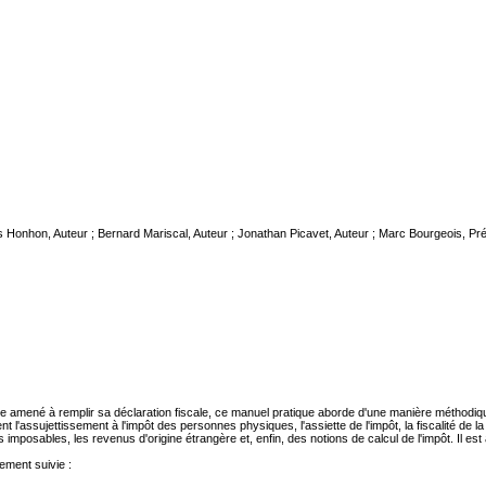
s Honhon
, Auteur ;
Bernard Mariscal
, Auteur ;
Jonathan Picavet
, Auteur ;
Marc Bourgeois
, Pré
uable amené à remplir sa déclaration fiscale, ce manuel pratique aborde d'une manière méthodi
assujettissement à l'impôt des personnes physiques, l'assiette de l'impôt, la fiscalité de la famil
 imposables, les revenus d'origine étrangère et, enfin, des notions de calcul de l'impôt. Il est a
ement suivie :