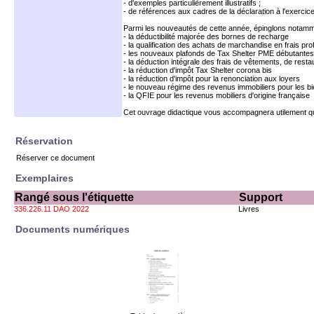
- d'exemples particulièrement illustratifs ;
- de références aux cadres de la déclaration à l'exercice
Parmi les nouveautés de cette année, épinglons notamm
- la déductibilité majorée des bornes de recharge
- la qualification des achats de marchandise en frais pr
- les nouveaux plafonds de Tax Shelter PME débutantes
- la déduction intégrale des frais de vêtements, de resta
- la réduction d'impôt Tax Shelter corona bis
- la réduction d'impôt pour la renonciation aux loyers
- le nouveau régime des revenus immobiliers pour les bie
- la QFIE pour les revenus mobiliers d'origine française
Cet ouvrage didactique vous accompagnera utilement que 
Réservation
Réserver ce document
Exemplaires
Rangé sous l'étiquette
Support
336.226.11 DAO 2022
Livres
Documents numériques