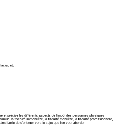
facier, etc.
que et précise les différents aspects de l'impôt des personnes physiques.
le, la fiscalité immobilière, la fiscalité mobilière, la fiscalité professionnelle,
insi facile de s'orienter vers le sujet que l'on veut aborder.