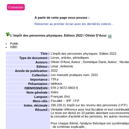
Connexion
A partir de cette page vous pouvez :
Retourner au premier écran avec les dernières notices...
L'impôt des personnes physiques. Edition 2022
/ Olivier D'Aout
Public
ISBD
Titre :
L'impôt des personnes physiques. Edition 2022
Livres, articles, périodiques
Type de document :
Olivier D'Aout
, Auteur ;
Dominique Darte
, Auteur ;
Nicola
Auteurs :
Limal : Anthemis
Editeur :
2022
Année de publication :
Les manuels pratiques
num. 2022
Collection :
739 p
Importance :
tableaux
Présentation :
978-2-8072-0903-9
ISBN/ISSN/EAN :
Index
Note générale :
Français (
fre
)
Langues :
Fiscalité -- IPP
I.P.P.
Mots-clés :
336.226.11
Impôt sur les revenu des personnes (I.P.P.)
Index. décimale :
Véritable référence pour tout fiscaliste et tout contrib
Résumé :
Le texte est divisé en 10 parties abordant successivement l'
la cessation d'activité et les pensions, les autres revenus
Pour chaque thème, l'analyse théorique est systématiqu
- de schémas explicatifs ;