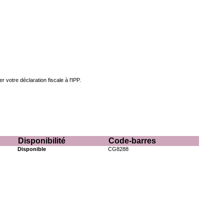
otre déclaration fiscale à l'IPP.
Disponibilité
Code-barres
Disponible
CG8288