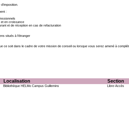
 d'imposition.
ent :
ofessionnels
 et en croissance
urant et de réception en cas de refacturation
ns situés à l'étranger
ce soit dans le cadre de votre mission de conseil ou lorsque vous serez amené à compléter v
Localisation
Section
Bibliothèque HELMo Campus Guillemins
Libre-Accès