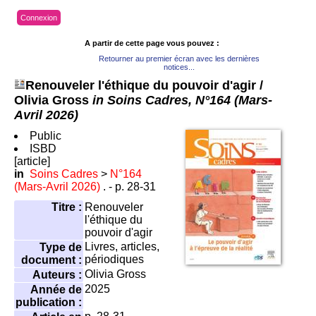
Connexion
A partir de cette page vous pouvez :
Retourner au premier écran avec les dernières
notices...
Renouveler l'éthique du pouvoir d'agir
/
Olivia Gross
in Soins Cadres, N°164 (Mars-
Avril 2026)
Public
ISBD
[article]
in
Soins Cadres
>
N°164
(Mars-Avril 2026)
. - p. 28-31
Titre :
Renouveler
l'éthique du
pouvoir d'agir
Livres, articles,
Type de
périodiques
document :
Olivia Gross
Auteurs :
2025
Année de
publication :