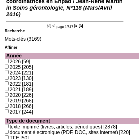
coordinatrices en Ehpad
/ Jean-René Martin
in Soins gérontologie, N°118 (Mars/Avril
2016)
page
1/317
Recherche
Mots-clés (3169)
Affiner
Année
2026
[59]
2025
[205]
2024
[221]
2023
[130]
2022
[181]
2021
[189]
2020
[226]
2019
[268]
2018
[266]
2017
[244]
Type de document
texte imprimé (livres, articles, périodiques)
[2878]
document électronique (PDF, DOC, sites internet)
[220]
TFE
[50]