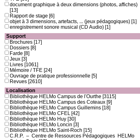
document graphique à deux dimensions (photos, affiches)
[13]
Rapport de stage
[6]
objet à 3 dimensions, artefacts, ... (jeux pédagogiques)
[1]
enregistrement sonore musical (CD Audio)
[1]
Support
Brochures
[17]
Dossiers
[8]
Farde
[8]
Jeux
[3]
Livres
[1061]
Mémoire / TFE
[24]
Ouvrage de pratique professionnelle
[5]
Revues
[2610]
Localisation
Bibliothèque HELMo Campus de l'Ourthe
[3115]
Bibliothèque HELMo Campus des Coteaux
[9]
Bibliothèque HELMo Campus Guillemins
[18]
Bibliothèque HELMo CFEL
[42]
Bibliothèque HELMo Huy
[30]
Bibliothèque HELMo Loncin
[3]
Bibliothèque HELMo Saint-Roch
[15]
C.R.P. – Centre de Ressources Pédagogiques HELMo