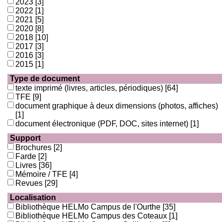
2023
[3]
2022
[1]
2021
[5]
2020
[8]
2018
[10]
2017
[3]
2016
[3]
2015
[1]
Type de document
texte imprimé (livres, articles, périodiques)
[64]
TFE
[9]
document graphique à deux dimensions (photos, affiches)
[1]
document électronique (PDF, DOC, sites internet)
[1]
Support
Brochures
[2]
Farde
[2]
Livres
[36]
Mémoire / TFE
[4]
Revues
[29]
Localisation
Bibliothèque HELMo Campus de l'Ourthe
[35]
Bibliothèque HELMo Campus des Coteaux
[1]