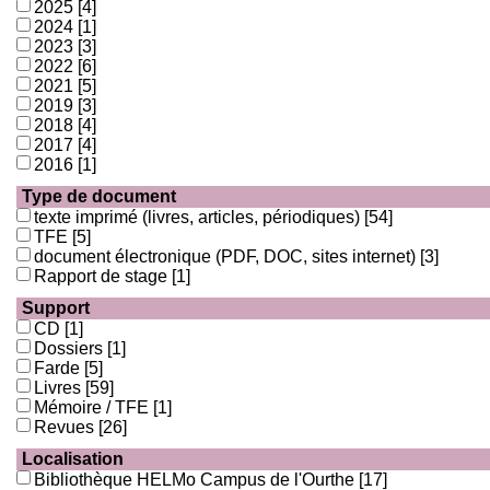
2025
[4]
2024
[1]
2023
[3]
2022
[6]
2021
[5]
2019
[3]
2018
[4]
2017
[4]
2016
[1]
Type de document
texte imprimé (livres, articles, périodiques)
[54]
TFE
[5]
document électronique (PDF, DOC, sites internet)
[3]
Rapport de stage
[1]
Support
CD
[1]
Dossiers
[1]
Farde
[5]
Livres
[59]
Mémoire / TFE
[1]
Revues
[26]
Localisation
Bibliothèque HELMo Campus de l'Ourthe
[17]