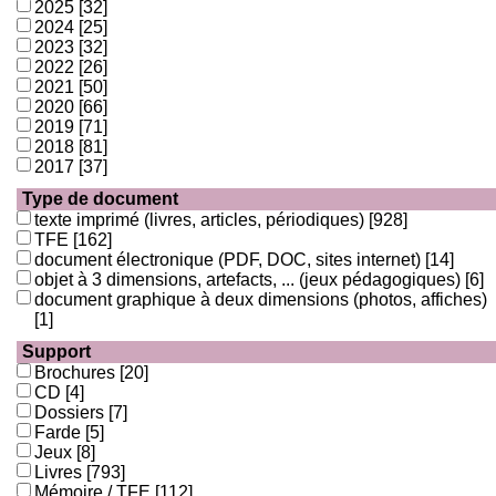
2025
[32]
2024
[25]
2023
[32]
2022
[26]
2021
[50]
2020
[66]
2019
[71]
2018
[81]
2017
[37]
Type de document
texte imprimé (livres, articles, périodiques)
[928]
TFE
[162]
document électronique (PDF, DOC, sites internet)
[14]
objet à 3 dimensions, artefacts, ... (jeux pédagogiques)
[6]
document graphique à deux dimensions (photos, affiches)
[1]
Support
Brochures
[20]
CD
[4]
Dossiers
[7]
Farde
[5]
Jeux
[8]
Livres
[793]
Mémoire / TFE
[112]