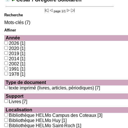
page 1/1
Recherche
Mots-clés (7)
Affiner
Année
2026
[1]
2020
[1]
2019
[1]
2014
[1]
2002
[1]
1991
[1]
1978
[1]
Type de document
texte imprimé (livres, articles, périodiques)
[7]
Support
Livres
[7]
Localisation
Bibliothèque HELMo Campus des Coteaux
[3]
Bibliothèque HELMo Huy
[1]
Bibliothèque HELMo Saint-Roch
[1]