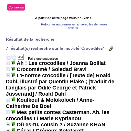
Connexion
A partir de cette page vous pouvez :
Retourner au premier écran avec les dernières
notices...
Résultat de la recherche
7 résultat(s) recherche sur le mot-clé 'Crocodiles'
Faire une suggestion
Ah ! Les crocodiles
/ Joanna Boillat
Crocomémé
/ Soledad Bravi
L'Enorme crocodile / [Texte de] Roald
Dahl, illustré par Quentin Blake ; [traduit de
l'anglais par Odile George et Patrick
Jusserand]
/ Roald Dahl
Koulkoul & Molokoloch
/ Anne-
Catherine De Boel
Mes petits contes Casterman. Ah, les
crocodiles !
/ Marie Kyprianou
Où es-tu, cousin ?
/ Suzanne KHAN
César
/ Grégoire Solotareff