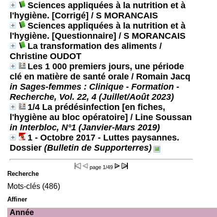
Sciences appliquées à la nutrition et à
l'hygiène. [Corrigé]
/ S MORANCAIS
Sciences appliquées à la nutrition et à
l'hygiène. [Questionnaire]
/ S MORANCAIS
La transformation des aliments
/
Christine OUDOT
Les 1 000 premiers jours, une période
clé en matière de santé orale
/ Romain Jacq
in Sages-femmes : Clinique - Formation -
Recherche, Vol. 22, 4 (Juillet/Août 2023)
1/4 La prédésinfection [en fiches,
l'hygiène au bloc opératoire]
/ Line Soussan
in Interbloc, N°1 (Janvier-Mars 2019)
1 - Octobre 2017 - Luttes paysannes.
Dossier
(Bulletin de Supporterres)
page
1/49
Recherche
Mots-clés (486)
Affiner
Année