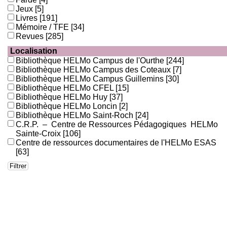
Jeux
[5]
Livres
[191]
Mémoire / TFE
[34]
Revues
[285]
Localisation
Bibliothèque HELMo Campus de l'Ourthe
[244]
Bibliothèque HELMo Campus des Coteaux
[7]
Bibliothèque HELMo Campus Guillemins
[30]
Bibliothèque HELMo CFEL
[15]
Bibliothèque HELMo Huy
[37]
Bibliothèque HELMo Loncin
[2]
Bibliothèque HELMo Saint-Roch
[24]
C.R.P. – Centre de Ressources Pédagogiques HELMo
Sainte-Croix
[106]
Centre de ressources documentaires de l'HELMo ESAS
[63]