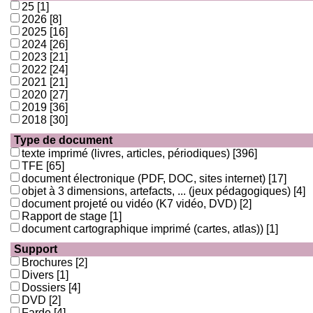
25
[1]
2026
[8]
2025
[16]
2024
[26]
2023
[21]
2022
[24]
2021
[21]
2020
[27]
2019
[36]
2018
[30]
Type de document
texte imprimé (livres, articles, périodiques)
[396]
TFE
[65]
document électronique (PDF, DOC, sites internet)
[17]
objet à 3 dimensions, artefacts, ... (jeux pédagogiques)
[4]
document projeté ou vidéo (K7 vidéo, DVD)
[2]
Rapport de stage
[1]
document cartographique imprimé (cartes, atlas))
[1]
Support
Brochures
[2]
Divers
[1]
Dossiers
[4]
DVD
[2]
Farde
[4]