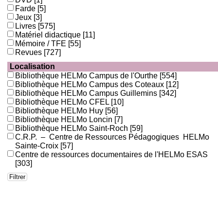
Farde
[5]
Jeux
[3]
Livres
[575]
Matériel didactique
[11]
Mémoire / TFE
[55]
Revues
[727]
Localisation
Bibliothèque HELMo Campus de l'Ourthe
[554]
Bibliothèque HELMo Campus des Coteaux
[12]
Bibliothèque HELMo Campus Guillemins
[342]
Bibliothèque HELMo CFEL
[10]
Bibliothèque HELMo Huy
[56]
Bibliothèque HELMo Loncin
[7]
Bibliothèque HELMo Saint-Roch
[59]
C.R.P. – Centre de Ressources Pédagogiques HELMo
Sainte-Croix
[57]
Centre de ressources documentaires de l'HELMo ESAS
[303]