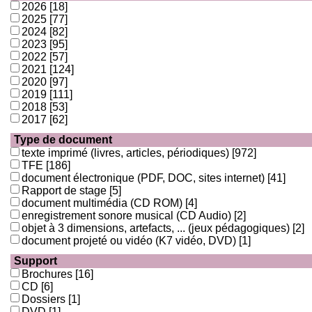
2026
[18]
2025
[77]
2024
[82]
2023
[95]
2022
[57]
2021
[124]
2020
[97]
2019
[111]
2018
[53]
2017
[62]
Type de document
texte imprimé (livres, articles, périodiques)
[972]
TFE
[186]
document électronique (PDF, DOC, sites internet)
[41]
Rapport de stage
[5]
document multimédia (CD ROM)
[4]
enregistrement sonore musical (CD Audio)
[2]
objet à 3 dimensions, artefacts, ... (jeux pédagogiques)
[2]
document projeté ou vidéo (K7 vidéo, DVD)
[1]
Support
Brochures
[16]
CD
[6]
Dossiers
[1]
DVD
[1]