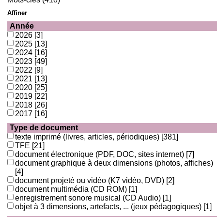
Affiner
Année
2026
[3]
2025
[13]
2024
[16]
2023
[49]
2022
[9]
2021
[13]
2020
[25]
2019
[22]
2018
[26]
2017
[16]
Type de document
texte imprimé (livres, articles, périodiques)
[381]
TFE
[21]
document électronique (PDF, DOC, sites internet)
[7]
document graphique à deux dimensions (photos, affiches)
[4]
document projeté ou vidéo (K7 vidéo, DVD)
[2]
document multimédia (CD ROM)
[1]
enregistrement sonore musical (CD Audio)
[1]
objet à 3 dimensions, artefacts, ... (jeux pédagogiques)
[1]