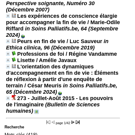
Perspective soignante, Numéro 30
(Décembre 2007)
Les expériences de conscience élargie
pour accompagner la fin de vie
/ Marie-Odile
Riffard
in Soins Palliatifs.be, 64 (Septembre
2024)
Peurs en fin de vie
/ Luc Sauveur
in
Ethica clinica, 96 (Décembre 2019)
Professions de foi
/ Régine Vandamme
Lisette
/ Amélie Javaux
L'orientation des dynamiques
d'accompagnement en fin de vie : Éléments
de réflexion à partir d'une enquête de
terrain
/ César Meuris
in Soins Palliatifs.be,
65 (Décembre 2024)
273 - Juillet-Août 2015 - Les pouvoirs
de l'imaginaire
(Bulletin de Sciences
humaines)
page
1/42
Recherche
Mots-clés (418)