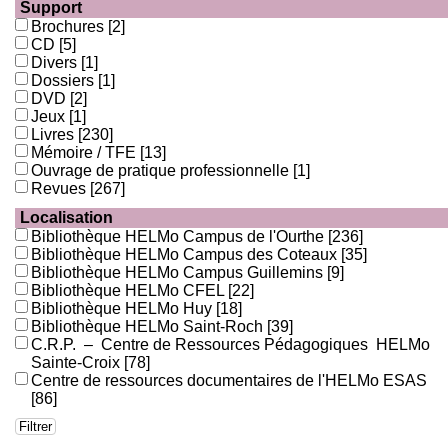
Support
Brochures
[2]
CD
[5]
Divers
[1]
Dossiers
[1]
DVD
[2]
Jeux
[1]
Livres
[230]
Mémoire / TFE
[13]
Ouvrage de pratique professionnelle
[1]
Revues
[267]
Localisation
Bibliothèque HELMo Campus de l'Ourthe
[236]
Bibliothèque HELMo Campus des Coteaux
[35]
Bibliothèque HELMo Campus Guillemins
[9]
Bibliothèque HELMo CFEL
[22]
Bibliothèque HELMo Huy
[18]
Bibliothèque HELMo Saint-Roch
[39]
C.R.P. – Centre de Ressources Pédagogiques HELMo
Sainte-Croix
[78]
Centre de ressources documentaires de l'HELMo ESAS
[86]