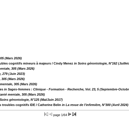
305 (Mars 2026)
oubles cognitifs mineurs à majeurs
/ Cindy Menez
in Soins gérontologie, N°162 (Juille
entale, 305 (Mars 2026)
, 279 (Juin 2023)
, 305 (Mars 2026)
 mentale, 305 (Mars 2026)
res
in Sages-femmes : Clinique - Formation - Recherche, Vol. 23, 5 (Septembre-Octobr
Santé mentale, 305 (Mars 2026)
 Soins gérontologie, N°125 (Mai/Juin 2017)
s troubles cognitifs IDE
/ Catherine Belin
in La revue de l'infirmière, N°300 (Avril 2024)
page
1/64