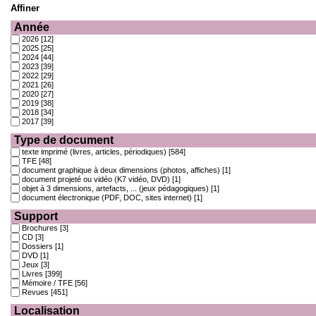
Affiner
Année
2026
[12]
2025
[25]
2024
[44]
2023
[39]
2022
[29]
2021
[26]
2020
[27]
2019
[38]
2018
[34]
2017
[39]
Type de document
texte imprimé (livres, articles, périodiques)
[584]
TFE
[48]
document graphique à deux dimensions (photos, affiches)
[1]
document projeté ou vidéo (K7 vidéo, DVD)
[1]
objet à 3 dimensions, artefacts, ... (jeux pédagogiques)
[1]
document électronique (PDF, DOC, sites internet)
[1]
Support
Brochures
[3]
CD
[3]
Dossiers
[1]
DVD
[1]
Jeux
[3]
Livres
[399]
Mémoire / TFE
[56]
Revues
[451]
Localisation