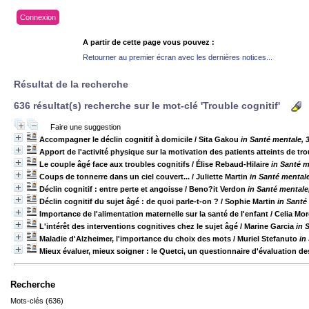
Connexion
A partir de cette page vous pouvez :
Retourner au premier écran avec les dernières notices...
Résultat de la recherche
636 résultat(s) recherche sur le mot-clé 'Trouble cognitif'
Faire une suggestion
Accompagner le déclin cognitif à domicile
/ Sita Gakou
in Santé mentale, 
Apport de l'activité physique sur la motivation des patients atteints de tr
Le couple âgé face aux troubles cognitifs
/ Élise Rebaud-Hilaire
in Santé m
Coups de tonnerre dans un ciel couvert...
/ Juliette Martin
in Santé mentale
Déclin cognitif : entre perte et angoisse
/ Beno?it Verdon
in Santé mentale
Déclin cognitif du sujet âgé : de quoi parle-t-on ?
/ Sophie Martin
in Santé
Importance de l'alimentation maternelle sur la santé de l'enfant
/ Celia Mo
L'intérêt des interventions cognitives chez le sujet âgé
/ Marine Garcia
in 
Maladie d'Alzheimer, l'importance du choix des mots
/ Muriel Stefanuto
in
Mieux évaluer, mieux soigner : le Quetci, un questionnaire d'évaluation de
Recherche
Mots-clés (636)