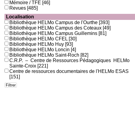
Mémoire / TFE
[46]
Revues
[485]
Localisation
Bibliothèque HELMo Campus de l'Ourthe
[393]
Bibliothèque HELMo Campus des Coteaux
[49]
Bibliothèque HELMo Campus Guillemins
[81]
Bibliothèque HELMo CFEL
[30]
Bibliothèque HELMo Huy
[93]
Bibliothèque HELMo Loncin
[4]
Bibliothèque HELMo Saint-Roch
[82]
C.R.P. – Centre de Ressources Pédagogiques HELMo
Sainte-Croix
[221]
Centre de ressources documentaires de l'HELMo ESAS
[151]