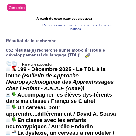
Connexion
A partir de cette page vous pouvez :
Retourner au premier écran avec les dernières
notices...
Résultat de la recherche
852 résultat(s) recherche sur le mot-clé 'Trouble
développemental du langage (TDL)'
Faire une suggestion
199 - Décembre 2025 - Le TDL à la
loupe
(Bulletin de Approche
Neuropsychologique des Apprentissages
chez l'Enfant - A.N.A.E (Anae))
Accompagner les élèves dys-férents
dans ma classe
/ Françoise Clairet
Un cerveau pour
apprendre...différemment
/ David A. Sousa
En classe avec les enfants
neuroatypiques
/ Aurélie Enderlin
La dyslexie, un cerveau à remodeler
/