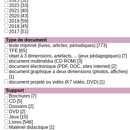
2023
[52]
2022
[33]
2021
[40]
2020
[43]
2019
[59]
2018
[45]
2017
[51]
Type de document
texte imprimé (livres, articles, périodiques)
[773]
TFE
[65]
objet à 3 dimensions, artefacts, ... (jeux pédagogiques)
[7]
document multimédia (CD ROM)
[3]
document électronique (PDF, DOC, sites internet)
[2]
document graphique à deux dimensions (photos, affiches)
[1]
document projeté ou vidéo (K7 vidéo, DVD)
[1]
Support
Brochures
[7]
CD
[5]
Dossiers
[2]
DVD
[2]
Jeux
[10]
Livres
[546]
Matériel didactique
[1]