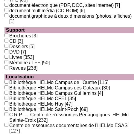
document électronique (PDF, DOC, sites internet)
[7]
document multimédia (CD ROM)
[6]
document graphique à deux dimensions (photos, affiches)
[1]
Support
Brochures
[3]
CD
[3]
Dossiers
[5]
DVD
[7]
Livres
[353]
Mémoire / TFE
[50]
Revues
[238]
Localisation
Bibliothèque HELMo Campus de l'Ourthe
[115]
Bibliothèque HELMo Campus des Coteaux
[30]
Bibliothèque HELMo Campus Guillemins
[4]
Bibliothèque HELMo CFEL
[35]
Bibliothèque HELMo Huy
[47]
Bibliothèque HELMo Saint-Roch
[69]
C.R.P. – Centre de Ressources Pédagogiques HELMo
Sainte-Croix
[232]
Centre de ressources documentaires de l'HELMo ESAS
[127]