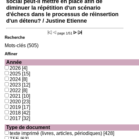
social peut-il mettre en place afin de
diminuer la répétition d'un scénario
d'échecs dans le processus de réinsertion
d'un détenu?
/ Justine Etienne
page
1/51
Recherche
Mots-clés (505)
Affiner
Année
2026
[4]
2025
[15]
2024
[8]
2023
[12]
2022
[8]
2021
[10]
2020
[23]
2019
[17]
2018
[42]
2017
[32]
Type de document
texte imprimé (livres, articles, périodiques)
[428]
TFE
[63]