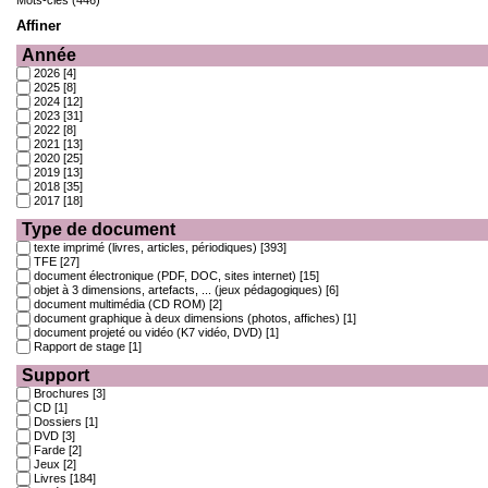
Affiner
Année
2026
[4]
2025
[8]
2024
[12]
2023
[31]
2022
[8]
2021
[13]
2020
[25]
2019
[13]
2018
[35]
2017
[18]
Type de document
texte imprimé (livres, articles, périodiques)
[393]
TFE
[27]
document électronique (PDF, DOC, sites internet)
[15]
objet à 3 dimensions, artefacts, ... (jeux pédagogiques)
[6]
document multimédia (CD ROM)
[2]
document graphique à deux dimensions (photos, affiches)
[1]
document projeté ou vidéo (K7 vidéo, DVD)
[1]
Rapport de stage
[1]
Support
Brochures
[3]
CD
[1]
Dossiers
[1]
DVD
[3]
Farde
[2]
Jeux
[2]
Livres
[184]