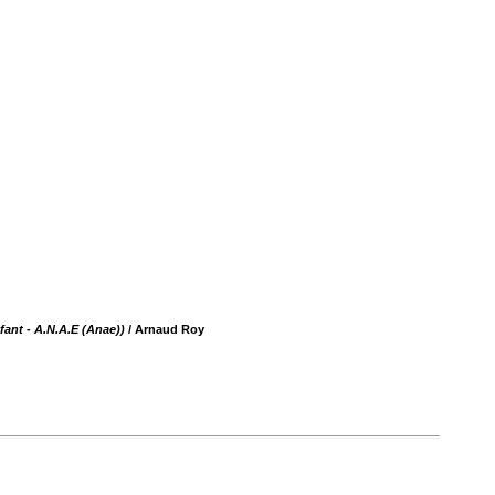
ant - A.N.A.E (Anae))
/ Arnaud Roy