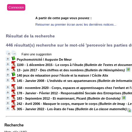
Connexion
A partir de cette page vous pouvez :
Retourner au premier écran avec les dernières notices...
Résultat de la recherche
446 résultat(s) recherche sur le mot-clé 'percevoir les parties 
Faire une suggestion
Psychomotricité
/ Auguste De Meur
1100 - 1 décembre 2015 - Le corps à l'étude
(Bulletin de Textes et documen
13 - juin 2017 - Des chiffres et des nombres
(Bulletin de Hémisphères)
140 jeux de relaxation pour l'école et la maison
/ Cécile Alix
145 - Janvier 2008 - L’individu et ses appartenances
(Bulletin de Informati
168 - novembre 2020 - Corps, espaces et apprentissages chez l'enfant et l
178 - Janvier - Février 2012 - Responsabilité Sociale des Entreprises
(Bulle
183 - Septembre 2012 - Et maintenant, Picard
(Bulletin de Gondola)
242 - Avril 2006 - Masquer le corps, marquer le corps
(Bulletin de Imag - Le
305 - Janvier 2022 - Les états de l'eau
(Bulletin de La classe maternelle)
Recherche
Mots-clés (446)