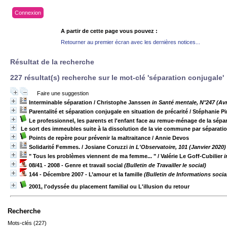
Connexion
A partir de cette page vous pouvez :
Retourner au premier écran avec les dernières notices...
Résultat de la recherche
227 résultat(s) recherche sur le mot-clé 'séparation conjugale'
Faire une suggestion
Interminable séparation
/ Christophe Janssen
in Santé mentale, N°247 (Avr
Parentalité et séparation conjugale en situation de précarité
/ Stéphanie P
Le professionnel, les parents et l'enfant face au remue-ménage de la sépa
Le sort des immeubles suite à la dissolution de la vie commune par séparatio
Points de repère pour prévenir la maltraitance
/ Annie Devos
Solidarité Femmes.
/ Josiane Coruzzi
in L'Observatoire, 101 (Janvier 2020)
" Tous les problèmes viennent de ma femme... "
/ Valérie Le Goff-Cubilier
i
08/41 - 2008 - Genre et travail social
(Bulletin de Travailler le social)
144 - Décembre 2007 - L’amour et la famille
(Bulletin de Informations socia
2001, l'odyssée du placement familial ou L'illusion du retour
Recherche
Mots-clés (227)