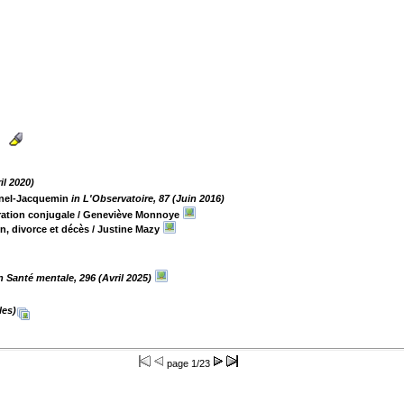
il 2020)
inel-Jacquemin
in L'Observatoire, 87 (Juin 2016)
ration conjugale
/ Geneviève Monnoye
n, divorce et décès
/ Justine Mazy
n Santé mentale, 296 (Avril 2025)
les)
page
1/23