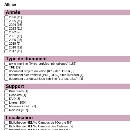
Affiner
Année
2026
[11]
2025
[10]
2024
[16]
2023
[11]
2022
[9]
2021
[13]
2020
[25]
2019
[7]
2018
[12]
2017
[11]
Type de document
texte imprimé (livres, articles, périodiques)
[183]
TFE
[39]
document projeté ou vidéo (K7 vidéo, DVD)
[3]
document électronique (PDF, DOC, sites internet)
[1]
document cartographique imprimé (cartes, atlas))
[1]
Support
Brochures
[1]
Dossiers
[1]
DVD
[3]
Livres
[100]
Mémoire / TFE
[27]
Revues
[187]
Localisation
Bibliothèque HELMo Campus de l'Ourthe
[87]
Bibliothèque HELMo Campus des Coteaux
[9]
Bibliothèque HELMo Campus Guillemins
[5]