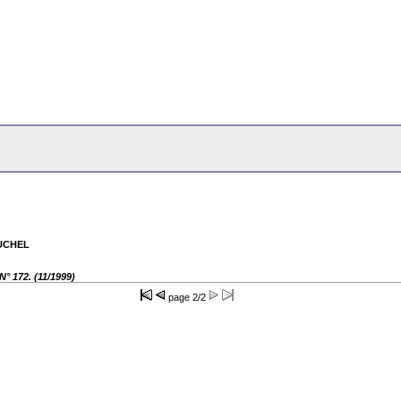
UCHEL
° 172. (11/1999)
page
2/2