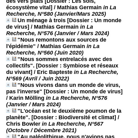
des vers plats [Dossier : Les sols,
écosystème vital]
/ Mathias Germain
in La
Recherche, N°580 (Janvier/Mars 2025)
Un ménage à trois [Dossier : Un monde
de virus]
/ Mathias Germain
in La
Recherche, N°576 (Janvier / Mars 2024)
"Nous remontons aux sources de
l'épidémie"
/ Mathias Germain
in La
Recherche, N°560 (Juin 2020)
"Nous sommes entrelacés avec des
collectifs". [Dossier : Symbiose et réseaux
du vivant]
/ Eric Bapteste
in La Recherche,
N°569 (Avril / Juin 2022)
"Nous vivons dans un monde de virus,
pas l'inverse" [Dossier : Un monde de virus]
/ Karin Mölling
in La Recherche, N°576
(Janvier / Mars 2024)
"L'océan est le deuxième poumon de la
planète". [Dossier : Biodiversité et climat]
/
Chris Bowler
in La Recherche, N°567
(Octobre / Décembre 2021)
"Au paléolithique, nous n'avions pas