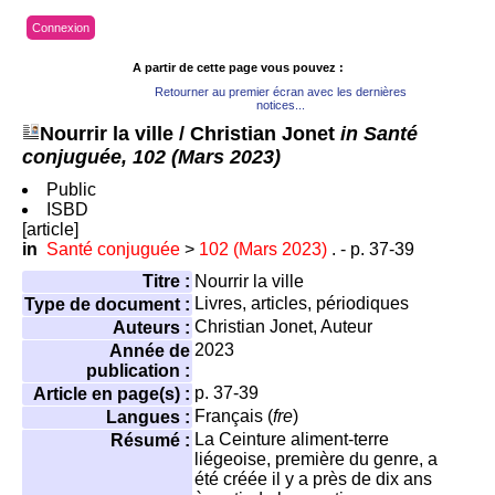
Connexion
A partir de cette page vous pouvez :
Retourner au premier écran avec les dernières
notices...
Nourrir la ville
/ Christian Jonet
in Santé
conjuguée, 102 (Mars 2023)
Public
ISBD
[article]
in
Santé conjuguée
>
102 (Mars 2023)
. - p. 37-39
Titre :
Nourrir la ville
Livres, articles, périodiques
Type de document :
Christian Jonet
, Auteur
Auteurs :
2023
Année de
publication :
p. 37-39
Article en page(s) :
Français (
fre
)
Langues :
La Ceinture aliment-terre
Résumé :
liégeoise, première du genre, a
été créée il y a près de dix ans