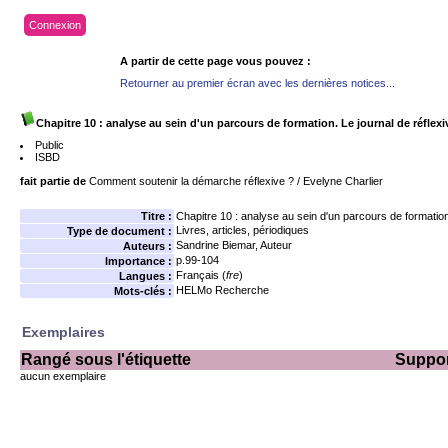
Connexion
A partir de cette page vous pouvez :
Retourner au premier écran avec les dernières notices...
Chapitre 10 : analyse au sein d'un parcours de formation. Le journal de réflexi
Public
ISBD
fait partie de
Comment soutenir la démarche réflexive ?
/ Evelyne Charlier
Titre :
Chapitre 10 : analyse au sein d'un parcours de formation.
Livres, articles, périodiques
Type de document :
Sandrine Biemar
, Auteur
Auteurs :
p.99-104
Importance :
Français (
fre
)
Langues :
HELMo Recherche
Mots-clés :
Exemplaires
Rangé sous l'étiquette
Suppo
aucun exemplaire