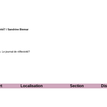
vité?
/ Sandrine Biemar
 Le journal de réflexivité?
rt
Localisation
Section
Dis