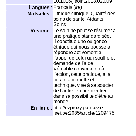
10.1016/j.soin.2018.02.009
Français (
fre
)
Langues :
Éthique clinique
Qualité des
Mots-clés :
soins de santé
Aidants
Soins
Le soin ne peut se résumer à
Résumé :
une pratique standardisée.
Il constitue une exigence
éthique qui nous pousse à
répondre activement à
l'appel de celui qui souffre et
demande de l'aide.
Véritable convocation à
l'action, cette pratique, à la
fois relationnelle et
technique, vise à se soucier
de l'autre, en premier lieu
dans sa possibilité d'être au
monde.
http://ezproxy.parnasse-
En ligne :
isei.be:2085/article/1209475