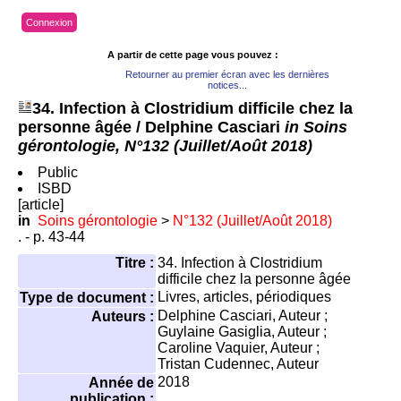
Connexion
A partir de cette page vous pouvez :
Retourner au premier écran avec les dernières
notices...
34. Infection à Clostridium difficile chez la
personne âgée
/ Delphine Casciari
in Soins
gérontologie, N°132 (Juillet/Août 2018)
Public
ISBD
[article]
in
Soins gérontologie
>
N°132 (Juillet/Août 2018)
. - p. 43-44
Titre :
34. Infection à Clostridium
difficile chez la personne âgée
Livres, articles, périodiques
Type de document :
Delphine Casciari
, Auteur ;
Auteurs :
Guylaine Gasiglia
, Auteur ;
Caroline Vaquier
, Auteur ;
Tristan Cudennec
, Auteur
2018
Année de
publication :