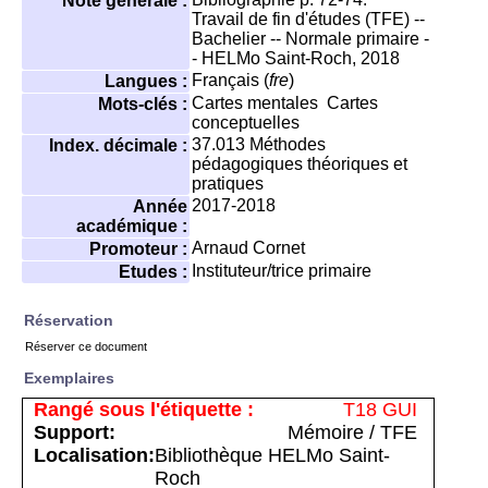
Note générale :
Travail de fin d'études (TFE) --
Bachelier -- Normale primaire -
- HELMo Saint-Roch, 2018
Français (
fre
)
Langues :
Cartes mentales
Cartes
Mots-clés :
conceptuelles
37.013
Méthodes
Index. décimale :
pédagogiques théoriques et
pratiques
2017-2018
Année
académique :
Arnaud Cornet
Promoteur :
Instituteur/trice primaire
Etudes :
Réservation
Réserver ce document
Exemplaires
T18 GUI
Mémoire / TFE
Bibliothèque HELMo Saint-
Roch