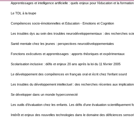
Apprentissages et intelligence artificielle : quels enjeux pour l’éducation et la formation
Le TDL à la loupe
Compétences socio-émotionnelles et Education - Emotions et Cognition
Les troubles dys au sein des troubles neurodéveloppementaux : des recherches scie
Santé mentale chez les jeunes : perspectives neurodéveloppementales
Fonctions exécutives et apprentissages : apports théoriques et expérimentaux
Scolarisation inclusive : défis et enjeux 20 ans après la loi du 11 février 2005
Le développement des compétences en français oral et écrit chez l'enfant sourd
Les troubles du développement intellectuel : des recherches récentes aux implication
Se développer dans un monde hyperconnecté
Les outils d'évaluation chez les enfants. Les défis d'une évaluation scientifiquement 
Intérêt et enjeux des nouvelles technologies dans le domaine des déficiences sensori