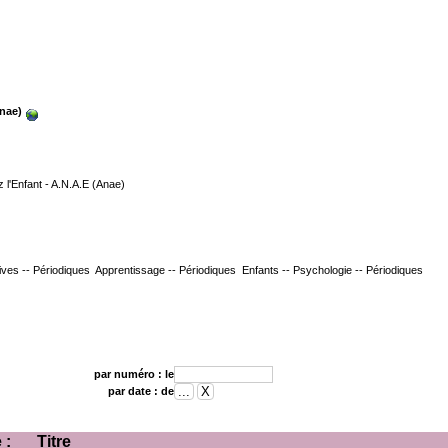
nae)
l'Enfant - A.N.A.E (Anae)
ves -- Périodiques
Apprentissage -- Périodiques
Enfants -- Psychologie -- Périodiques
par numéro : le
par date : de
 :
Titre