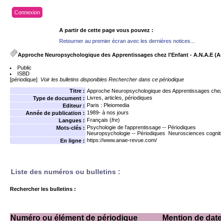
Connexion
A partir de cette page vous pouvez :
Retourner au premier écran avec les dernières notices...
Approche Neuropsychologique des Apprentissages chez l'Enfant - A.N.A.E (A
Public
ISBD
[périodique]
Voir les bulletins disponibles
Rechercher dans ce périodique
Titre :
Approche Neuropsychologique des Apprentissages chez 
Livres, articles, périodiques
Type de document :
Paris : Pleiomedia
Editeur :
1989- à nos jours
Année de publication :
Français (
fre
)
Langues :
Psychologie de l'apprentissage -- Périodiques
Mots-clés :
Neuropsychologie -- Périodiques
Neurosciences cogniti
https://www.anae-revue.com/
En ligne :
Liste des numéros ou bulletins :
Rechercher les bulletins :
Numéro ou élément de périodique
Mention de date