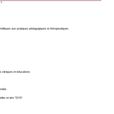
 ?
ntifiques aux pratiques pédagogiques et thérapeutiques
s cliniques et éducatives
fondée
elles et des "DYS"