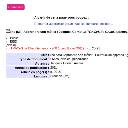
Connexion
A partir de cette page vous pouvez :
Retourner au premier écran avec les dernières notices...
(ne pas) Apprendre son métier
/ Jacques Cornet
in TRACeS de ChanGements, 2
Public
ISBD
[article]
in
TRACeS de ChanGements
>
200 (mars & avril 2011)
. - p. 20-21
Titre :
(ne pas) Apprendre son métier : Pourquoi on apprend : ç
Livres, articles, périodiques
Type de document :
Jacques Cornet
, Auteur
Auteurs :
2011
Année de publication :
p. 20-21
Article en page(s) :
Français (
fre
)
Langues :