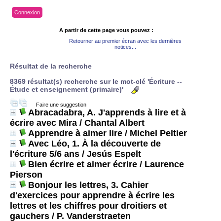
Connexion
A partir de cette page vous pouvez :
Retourner au premier écran avec les dernières
notices...
Résultat de la recherche
8369 résultat(s) recherche sur le mot-clé 'Écriture --
Étude et enseignement (primaire)'
Faire une suggestion
Abracadabra, A. J'apprends à lire et à
écrire avec Mira
/ Chantal Albert
Apprendre à aimer lire
/ Michel Peltier
Avec Léo, 1. À la découverte de
l'écriture 5/6 ans
/ Jesús Espelt
Bien écrire et aimer écrire
/ Laurence
Pierson
Bonjour les lettres, 3. Cahier
d'exercices pour apprendre à écrire les
lettres et les chiffres pour droitiers et
gauchers
/ P. Vanderstraeten