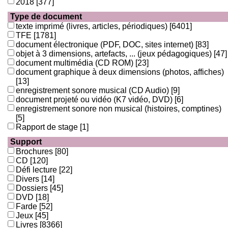
2018
[377]
Type de document
texte imprimé (livres, articles, périodiques)
[6401]
TFE
[1781]
document électronique (PDF, DOC, sites internet)
[83]
objet à 3 dimensions, artefacts, ... (jeux pédagogiques)
[47]
document multimédia (CD ROM)
[23]
document graphique à deux dimensions (photos, affiches)
[13]
enregistrement sonore musical (CD Audio)
[9]
document projeté ou vidéo (K7 vidéo, DVD)
[6]
enregistrement sonore non musical (histoires, comptines)
[5]
Rapport de stage
[1]
Support
Brochures
[80]
CD
[120]
Défi lecture
[22]
Divers
[14]
Dossiers
[45]
DVD
[18]
Farde
[52]
Jeux
[45]
Livres
[8366]