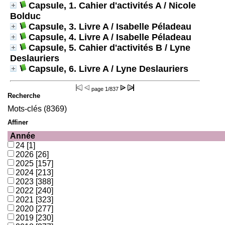
Capsule, 1. Cahier d'activités A
/ Nicole
Bolduc
Capsule, 3. Livre A
/ Isabelle Péladeau
Capsule, 4. Livre A
/ Isabelle Péladeau
Capsule, 5. Cahier d'activités B
/ Lyne
Deslauriers
Capsule, 6. Livre A
/ Lyne Deslauriers
page
1/837
Recherche
Mots-clés (8369)
Affiner
Année
24
[1]
2026
[26]
2025
[157]
2024
[213]
2023
[388]
2022
[240]
2021
[323]
2020
[277]
2019
[230]