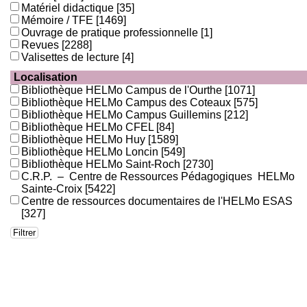
Matériel didactique
[35]
Mémoire / TFE
[1469]
Ouvrage de pratique professionnelle
[1]
Revues
[2288]
Valisettes de lecture
[4]
Localisation
Bibliothèque HELMo Campus de l'Ourthe
[1071]
Bibliothèque HELMo Campus des Coteaux
[575]
Bibliothèque HELMo Campus Guillemins
[212]
Bibliothèque HELMo CFEL
[84]
Bibliothèque HELMo Huy
[1589]
Bibliothèque HELMo Loncin
[549]
Bibliothèque HELMo Saint-Roch
[2730]
C.R.P. – Centre de Ressources Pédagogiques HELMo
Sainte-Croix
[5422]
Centre de ressources documentaires de l'HELMo ESAS
[327]