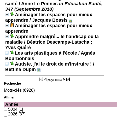
santé
/ Anne Le Pennec
in Education Santé,
347 (Septembre 2018)
Aménager les espaces pour mieux
apprendre
/ Jacques Bossis
Aménager les espaces pour mieux
apprendre
Apprendre malgré... le handicap ou la
maladie
/ Béatrice Descamps-Latscha ;
Yves Quéré
Les arts plastiques à l'école
/ Agnès
Bourbonnais
Autiste, j'ai le droit de m'instruire !
/
Bettina Dupin
page
1/693
Recherche
Mots-clés (6928)
Affiner
Année
5004
[1]
2026
[37]