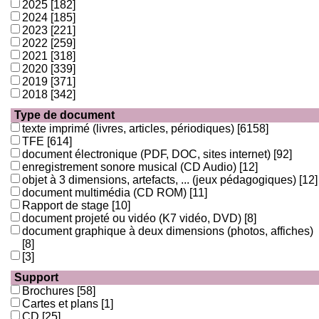
2025
[182]
2024
[185]
2023
[221]
2022
[259]
2021
[318]
2020
[339]
2019
[371]
2018
[342]
Type de document
texte imprimé (livres, articles, périodiques)
[6158]
TFE
[614]
document électronique (PDF, DOC, sites internet)
[92]
enregistrement sonore musical (CD Audio)
[12]
objet à 3 dimensions, artefacts, ... (jeux pédagogiques)
[12]
document multimédia (CD ROM)
[11]
Rapport de stage
[10]
document projeté ou vidéo (K7 vidéo, DVD)
[8]
document graphique à deux dimensions (photos, affiches)
[8]
[3]
Support
Brochures
[58]
Cartes et plans
[1]
CD
[25]