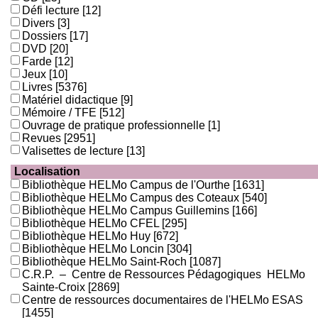
Défi lecture
[12]
Divers
[3]
Dossiers
[17]
DVD
[20]
Farde
[12]
Jeux
[10]
Livres
[5376]
Matériel didactique
[9]
Mémoire / TFE
[512]
Ouvrage de pratique professionnelle
[1]
Revues
[2951]
Valisettes de lecture
[13]
Localisation
Bibliothèque HELMo Campus de l'Ourthe
[1631]
Bibliothèque HELMo Campus des Coteaux
[540]
Bibliothèque HELMo Campus Guillemins
[166]
Bibliothèque HELMo CFEL
[295]
Bibliothèque HELMo Huy
[672]
Bibliothèque HELMo Loncin
[304]
Bibliothèque HELMo Saint-Roch
[1087]
C.R.P. – Centre de Ressources Pédagogiques HELMo
Sainte-Croix
[2869]
Centre de ressources documentaires de l'HELMo ESAS
[1455]