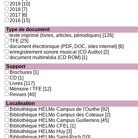
2019
[10]
2018
[7]
2017
[6]
2016
[15]
Type de document
texte imprimé (livres, articles, périodiques)
[126]
TFE
[25]
document électronique (PDF, DOC, sites internet)
[6]
enregistrement sonore musical (CD Audio)
[2]
document multimédia (CD ROM)
[1]
Support
Brochures
[1]
CD
[1]
Livres
[117]
Mémoire / TFE
[12]
Revues
[40]
Localisation
Bibliothèque HELMo Campus de l'Ourthe
[92]
Bibliothèque HELMo Campus des Coteaux
[2]
Bibliothèque HELMo Campus Guillemins
[45]
Bibliothèque HELMo CFEL
[1]
Bibliothèque HELMo Huy
[3]
Bibliothèque HELMo Saint-Roch
[10]