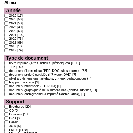
Affiner
Année
2026
[17]
2025
[56]
2024
[58]
2023
[49]
2022
[63]
2021
[102]
2020
[73]
2019
[69]
2018
[105]
2017
[74]
Type de document
texte imprimé (livres, articles, périodiques)
[1571]
TFE
[150]
document électronique (PDF, DOC, sites internet)
[52]
document projeté ou vidéo (K7 vidéo, DVD)
[7]
objet à 3 dimensions, artefacts, ... (jeux pédagogiques)
[4]
Rapport de stage
[3]
document multimédia (CD ROM)
[1]
document graphique à deux dimensions (photos, affiches)
[1]
document cartographique imprimé (cartes, atlas))
[1]
Support
Brochures
[20]
CD
[5]
Dossiers
[18]
DVD
[6]
Farde
[5]
Jeux
[5]
Livres
[1170]