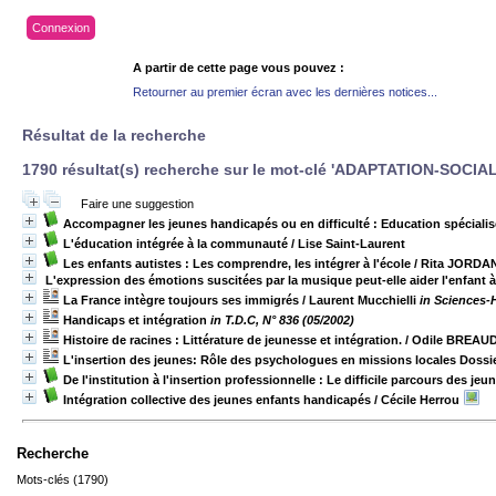
Connexion
A partir de cette page vous pouvez :
Retourner au premier écran avec les dernières notices...
Résultat de la recherche
1790 résultat(s) recherche sur le mot-clé 'ADAPTATION-SOCIA
Faire une suggestion
Accompagner les jeunes handicapés ou en difficulté : Education spécialisé
L'éducation intégrée à la communauté
/ Lise Saint-Laurent
Les enfants autistes : Les comprendre, les intégrer à l'école
/ Rita JORDA
L'expression des émotions suscitées par la musique peut-elle aider l'enfant à 
La France intègre toujours ses immigrés
/ Laurent Mucchielli
in Sciences-
Handicaps et intégration
in T.D.C, N° 836 (05/2002)
Histoire de racines : Littérature de jeunesse et intégration.
/ Odile BREAU
L'insertion des jeunes: Rôle des psychologues en missions locales Dossi
De l'institution à l'insertion professionnelle : Le difficile parcours des jeu
Intégration collective des jeunes enfants handicapés
/ Cécile Herrou
Recherche
Mots-clés (1790)