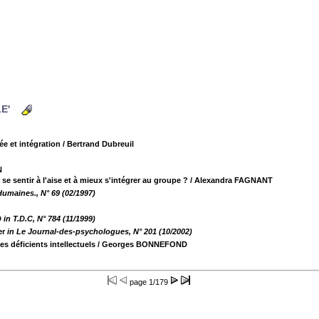
LE'
e et intégration
/ Bertrand Dubreuil
N
se sentir à l'aise et à mieux s'intégrer au groupe ?
/ Alexandra FAGNANT
Humaines., N° 69 (02/1997)
D
in T.D.C, N° 784 (11/1999)
er
in Le Journal-des-psychologues, N° 201 (10/2002)
nes déficients intellectuels
/ Georges BONNEFOND
page
1/179