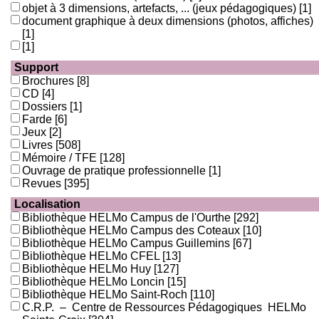
objet à 3 dimensions, artefacts, ... (jeux pédagogiques)
[1]
document graphique à deux dimensions (photos, affiches)
[1]
[1]
Support
Brochures
[8]
CD
[4]
Dossiers
[1]
Farde
[6]
Jeux
[2]
Livres
[508]
Mémoire / TFE
[128]
Ouvrage de pratique professionnelle
[1]
Revues
[395]
Localisation
Bibliothèque HELMo Campus de l'Ourthe
[292]
Bibliothèque HELMo Campus des Coteaux
[10]
Bibliothèque HELMo Campus Guillemins
[67]
Bibliothèque HELMo CFEL
[13]
Bibliothèque HELMo Huy
[127]
Bibliothèque HELMo Loncin
[15]
Bibliothèque HELMo Saint-Roch
[110]
C.R.P. – Centre de Ressources Pédagogiques HELMo