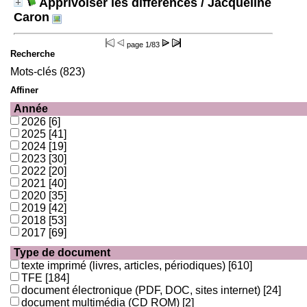
Apprivoiser les différences
/ Jacqueline
Caron
page
1/83
Recherche
Mots-clés (823)
Affiner
Année
2026
[6]
2025
[41]
2024
[19]
2023
[30]
2022
[20]
2021
[40]
2020
[35]
2019
[42]
2018
[53]
2017
[69]
Type de document
texte imprimé (livres, articles, périodiques)
[610]
TFE
[184]
document électronique (PDF, DOC, sites internet)
[24]
document multimédia (CD ROM)
[2]