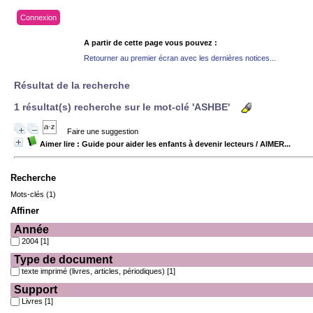
Connexion
A partir de cette page vous pouvez :
Retourner au premier écran avec les dernières notices...
Résultat de la recherche
1 résultat(s) recherche sur le mot-clé 'ASHBE'
Faire une suggestion
Aimer lire : Guide pour aider les enfants à devenir lecteurs
/ AIMER...
Recherche
Mots-clés (1)
Affiner
Année
2004
[1]
Type de document
texte imprimé (livres, articles, périodiques)
[1]
Support
Livres
[1]