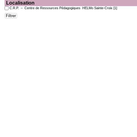
Localisation
C.R.P. – Centre de Ressources Pédagogiques HELMo Sainte-Croix
[1]