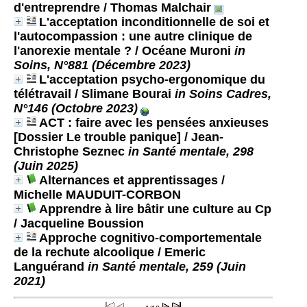
d'entreprendre
/ Thomas Malchair
L'acceptation inconditionnelle de soi et
l'autocompassion : une autre clinique de
l'anorexie mentale ?
/ Océane Muroni
in
Soins, N°881 (Décembre 2023)
L'acceptation psycho-ergonomique du
télétravail
/ Slimane Bourai
in Soins Cadres,
N°146 (Octobre 2023)
ACT : faire avec les pensées anxieuses
[Dossier Le trouble panique]
/ Jean-
Christophe Seznec
in Santé mentale, 298
(Juin 2025)
Alternances et apprentissages
/
Michelle MAUDUIT-CORBON
Apprendre à lire bâtir une culture au Cp
/ Jacqueline Boussion
Approche cognitivo-comportementale
de la rechute alcoolique
/ Emeric
Languérand
in Santé mentale, 259 (Juin
2021)