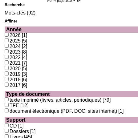
page
1/10
Recherche
Mots-clés (92)
Affiner
Année
2026
[1]
2025
[5]
2024
[2]
2023
[8]
2022
[4]
2021
[7]
2020
[5]
2019
[3]
2018
[6]
2017
[6]
Type de document
texte imprimé (livres, articles, périodiques)
[79]
TFE
[12]
document électronique (PDF, DOC, sites internet)
[1]
Support
CD
[1]
Dossiers
[1]
Livres
[45]