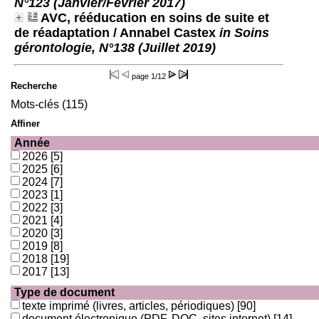
N°123 (Janvier/Février 2017)
AVC, rééducation en soins de suite et
de réadaptation
/ Annabel Castex
in Soins
gérontologie, N°138 (Juillet 2019)
page
1/12
Recherche
Mots-clés (115)
Affiner
Année
2026
[5]
2025
[6]
2024
[7]
2023
[1]
2022
[3]
2021
[4]
2020
[3]
2019
[8]
2018
[19]
2017
[13]
Type de document
texte imprimé (livres, articles, périodiques)
[90]
document électronique (PDF, DOC, sites internet)
[14]