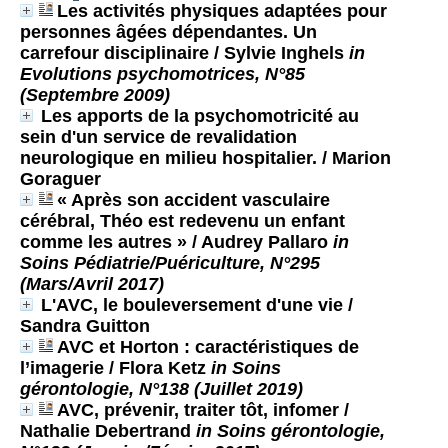
Les activités physiques adaptées pour
personnes âgées dépendantes. Un
carrefour disciplinaire
/ Sylvie Inghels
in
Evolutions psychomotrices, N°85
(Septembre 2009)
Les apports de la psychomotricité au
sein d'un service de revalidation
neurologique en milieu hospitalier.
/ Marion
Goraguer
« Après son accident vasculaire
cérébral, Théo est redevenu un enfant
comme les autres »
/ Audrey Pallaro
in
Soins Pédiatrie/Puériculture, N°295
(Mars/Avril 2017)
L'AVC, le bouleversement d'une vie
/
Sandra Guitton
AVC et Horton : caractéristiques de
l’imagerie
/ Flora Ketz
in Soins
gérontologie, N°138 (Juillet 2019)
AVC, prévenir, traiter tôt, infomer
/
Nathalie Debertrand
in Soins gérontologie,