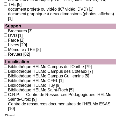
TFE
[9]
document projeté ou vidéo (K7 vidéo, DVD)
[1]
document graphique à deux dimensions (photos, affiches)
[1]
Support
Brochures
[3]
DVD
[1]
Farde
[2]
Livres
[29]
Mémoire / TFE
[8]
Revues
[82]
Localisation
Bibliothèque HELMo Campus de l'Ourthe
[79]
Bibliothèque HELMo Campus des Coteaux
[7]
Bibliothèque HELMo Campus Guillemins
[5]
Bibliothèque HELMo CFEL
[1]
Bibliothèque HELMo Huy
[9]
Bibliothèque HELMo Saint-Roch
[5]
C.R.P. – Centre de Ressources Pédagogiques HELMo
Sainte-Croix
[9]
Centre de ressources documentaires de l'HELMo ESAS
[10]