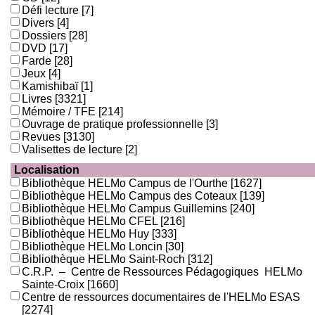
Défi lecture
[7]
Divers
[4]
Dossiers
[28]
DVD
[17]
Farde
[28]
Jeux
[4]
Kamishibaï
[1]
Livres
[3321]
Mémoire / TFE
[214]
Ouvrage de pratique professionnelle
[3]
Revues
[3130]
Valisettes de lecture
[2]
Localisation
Bibliothèque HELMo Campus de l'Ourthe
[1627]
Bibliothèque HELMo Campus des Coteaux
[139]
Bibliothèque HELMo Campus Guillemins
[240]
Bibliothèque HELMo CFEL
[216]
Bibliothèque HELMo Huy
[333]
Bibliothèque HELMo Loncin
[30]
Bibliothèque HELMo Saint-Roch
[312]
C.R.P. – Centre de Ressources Pédagogiques HELMo
Sainte-Croix
[1660]
Centre de ressources documentaires de l'HELMo ESAS
[2274]