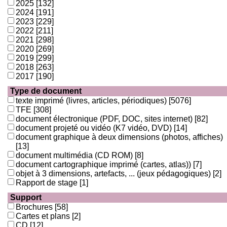
2025
[132]
2024
[191]
2023
[229]
2022
[211]
2021
[298]
2020
[269]
2019
[299]
2018
[263]
2017
[190]
Type de document
texte imprimé (livres, articles, périodiques)
[5076]
TFE
[308]
document électronique (PDF, DOC, sites internet)
[82]
document projeté ou vidéo (K7 vidéo, DVD)
[14]
document graphique à deux dimensions (photos, affiches)
[13]
document multimédia (CD ROM)
[8]
document cartographique imprimé (cartes, atlas))
[7]
objet à 3 dimensions, artefacts, ... (jeux pédagogiques)
[2]
Rapport de stage
[1]
Support
Brochures
[58]
Cartes et plans
[2]
CD
[12]