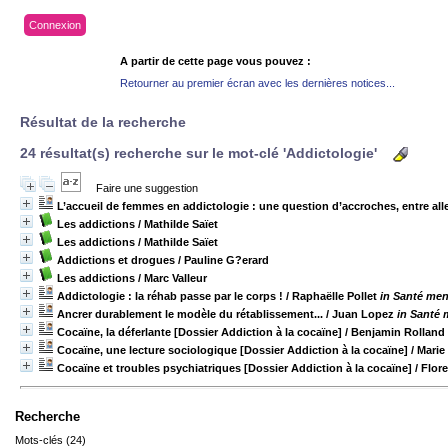
Connexion
A partir de cette page vous pouvez :
Retourner au premier écran avec les dernières notices...
Résultat de la recherche
24 résultat(s) recherche sur le mot-clé 'Addictologie'
Faire une suggestion
L’accueil de femmes en addictologie : une question d’accroches, entre alle
Les addictions
/ Mathilde Saïet
Les addictions
/ Mathilde Saïet
Addictions et drogues
/ Pauline G?erard
Les addictions
/ Marc Valleur
Addictologie : la réhab passe par le corps !
/ Raphaëlle Pollet
in Santé men
Ancrer durablement le modèle du rétablissement...
/ Juan Lopez
in Santé 
Cocaïne, la déferlante [Dossier Addiction à la cocaïne]
/ Benjamin Rolland
Cocaïne, une lecture sociologique [Dossier Addiction à la cocaïne]
/ Marie
Cocaïne et troubles psychiatriques [Dossier Addiction à la cocaïne]
/ Flor
Recherche
Mots-clés (24)