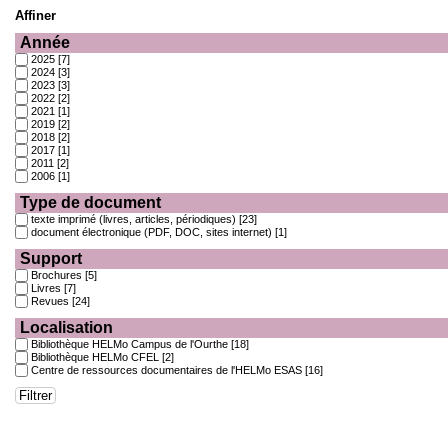
Affiner
Année
2025
[7]
2024
[3]
2023
[3]
2022
[2]
2021
[1]
2019
[2]
2018
[2]
2017
[1]
2011
[2]
2006
[1]
Type de document
texte imprimé (livres, articles, périodiques)
[23]
document électronique (PDF, DOC, sites internet)
[1]
Support
Brochures
[5]
Livres
[7]
Revues
[24]
Localisation
Bibliothèque HELMo Campus de l'Ourthe
[18]
Bibliothèque HELMo CFEL
[2]
Centre de ressources documentaires de l'HELMo ESAS
[16]