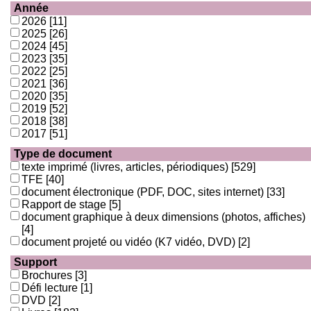
Année
2026
[11]
2025
[26]
2024
[45]
2023
[35]
2022
[25]
2021
[36]
2020
[35]
2019
[52]
2018
[38]
2017
[51]
Type de document
texte imprimé (livres, articles, périodiques)
[529]
TFE
[40]
document électronique (PDF, DOC, sites internet)
[33]
Rapport de stage
[5]
document graphique à deux dimensions (photos, affiches)
[4]
document projeté ou vidéo (K7 vidéo, DVD)
[2]
Support
Brochures
[3]
Défi lecture
[1]
DVD
[2]