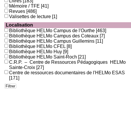
Livres
[183]
Mémoire / TFE
[41]
Revues
[486]
Valisettes de lecture
[1]
Localisation
Bibliothèque HELMo Campus de l'Ourthe
[463]
Bibliothèque HELMo Campus des Coteaux
[7]
Bibliothèque HELMo Campus Guillemins
[11]
Bibliothèque HELMo CFEL
[8]
Bibliothèque HELMo Huy
[9]
Bibliothèque HELMo Saint-Roch
[21]
C.R.P. – Centre de Ressources Pédagogiques HELMo
Sainte-Croix
[27]
Centre de ressources documentaires de l'HELMo ESAS
[171]