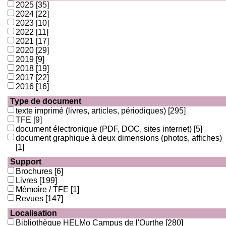
2025
[35]
2024
[22]
2023
[10]
2022
[11]
2021
[17]
2020
[29]
2019
[9]
2018
[19]
2017
[22]
2016
[16]
Type de document
texte imprimé (livres, articles, périodiques)
[295]
TFE
[9]
document électronique (PDF, DOC, sites internet)
[5]
document graphique à deux dimensions (photos, affiches)
[1]
Support
Brochures
[6]
Livres
[199]
Mémoire / TFE
[1]
Revues
[147]
Localisation
Bibliothèque HELMo Campus de l'Ourthe
[280]