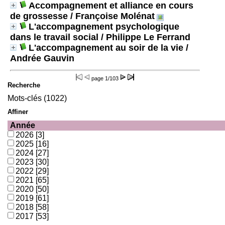
Accompagnement et alliance en cours
de grossesse
/ Françoise Molénat
L'accompagnement psychologique
dans le travail social
/ Philippe Le Ferrand
L'accompagnement au soir de la vie
/
Andrée Gauvin
page
1/103
Recherche
Mots-clés (1022)
Affiner
Année
2026
[3]
2025
[16]
2024
[27]
2023
[30]
2022
[29]
2021
[65]
2020
[50]
2019
[61]
2018
[58]
2017
[53]