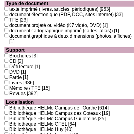
Type de document
texte imprimé (livres, articles, périodiques)
[963]
document électronique (PDF, DOC, sites internet)
[33]
TFE
[23]
document projeté ou vidéo (K7 vidéo, DVD)
[1]
document cartographique imprimé (cartes, atlas))
[1]
document graphique à deux dimensions (photos, affiches)
[1]
Support
Brochures
[3]
CD
[2]
Défi lecture
[1]
DVD
[1]
Farde
[1]
Livres
[936]
Mémoire / TFE
[15]
Revues
[392]
Localisation
Bibliothèque HELMo Campus de l'Ourthe
[614]
Bibliothèque HELMo Campus des Coteaux
[19]
Bibliothèque HELMo Campus Guillemins
[25]
Bibliothèque HELMo CFEL
[64]
Bibliothèque HELMo Huy
[40]