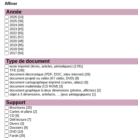
Affiner
Année
2026
[10]
2025
[36]
2024
[49]
2023
[83]
2022
[65]
2021
[57]
2020
[48]
2019
[85]
2018
[94]
2017
[50]
Type de document
texte imprimé (livres, articles, périodiques)
[1781]
TFE
[106]
document électronique (PDF, DOC, sites internet)
[26]
document projeté ou vidéo (K7 vidéo, DVD)
[8]
document cartographique imprimé (cartes, atlas))
[6]
document multimédia (CD ROM)
[3]
document graphique à deux dimensions (photos, affiches)
[2]
objet à 3 dimensions, artefacts, ... (jeux pédagogiques)
[1]
Support
Brochures
[25]
Cartes et plans
[2]
CD
[6]
Défi lecture
[7]
Divers
[3]
Dossiers
[9]
DVD
[10]
Farde
[26]