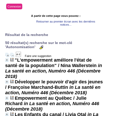
Connexion
A partir de cette page vous pouvez :
Retourner au premier écran avec les dernières
notices...
Résultat de la recherche
50 résultat(s) recherche sur le mot-clé
'Autonomisation'
Faire une suggestion
"L'empowerment améliore l'état de
santé de la population"
/ Nina Wallerstein
in
La santé en action, Numéro 446 (Décembre
2018)
Développer le pouvoir d'agir des jeunes
/ Françoise Marchand-Buttin
in La santé en
action, Numéro 446 (Décembre 2018)
Empowerment au Québec
/ Julie
Richard
in La santé en action, Numéro 446
(Décembre 2018)
Les Enfants du canal
/ Livia Otal
in La