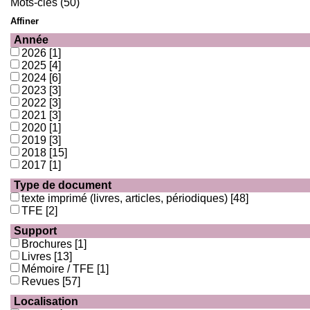
Mots-clés (50)
Affiner
Année
2026
[1]
2025
[4]
2024
[6]
2023
[3]
2022
[3]
2021
[3]
2020
[1]
2019
[3]
2018
[15]
2017
[1]
Type de document
texte imprimé (livres, articles, périodiques)
[48]
TFE
[2]
Support
Brochures
[1]
Livres
[13]
Mémoire / TFE
[1]
Revues
[57]
Localisation