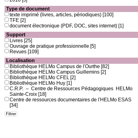
Type de document
texte imprimé (livres, articles, périodiques)
[100]
TFE
[2]
document électronique (PDF, DOC, sites internet)
[1]
Support
Livres
[25]
Ouvrage de pratique professionnelle
[5]
Revues
[109]
Localisation
Bibliothèque HELMo Campus de l'Ourthe
[82]
Bibliothèque HELMo Campus Guillemins
[2]
Bibliothèque HELMo CFEL
[2]
Bibliothèque HELMo Huy
[1]
C.R.P. – Centre de Ressources Pédagogiques HELMo
Sainte-Croix
[18]
Centre de ressources documentaires de l'HELMo ESAS
[34]