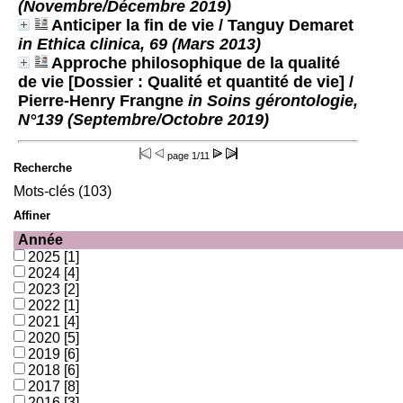
(Novembre/Décembre 2019)
Anticiper la fin de vie
/ Tanguy Demaret
in Ethica clinica, 69 (Mars 2013)
Approche philosophique de la qualité
de vie [Dossier : Qualité et quantité de vie]
/
Pierre-Henry Frangne
in Soins gérontologie,
N°139 (Septembre/Octobre 2019)
page
1/11
Recherche
Mots-clés (103)
Affiner
Année
2025
[1]
2024
[4]
2023
[2]
2022
[1]
2021
[4]
2020
[5]
2019
[6]
2018
[6]
2017
[8]
2016
[3]