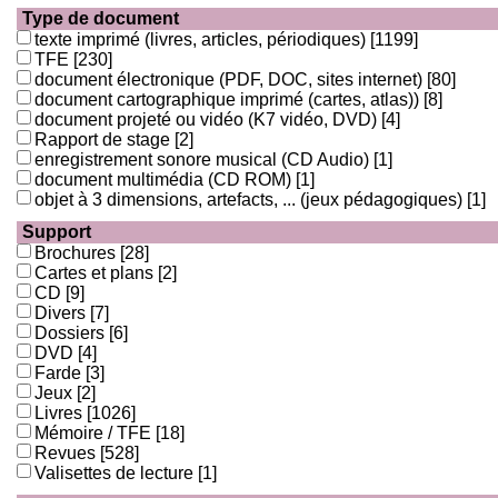
Type de document
texte imprimé (livres, articles, périodiques)
[1199]
TFE
[230]
document électronique (PDF, DOC, sites internet)
[80]
document cartographique imprimé (cartes, atlas))
[8]
document projeté ou vidéo (K7 vidéo, DVD)
[4]
Rapport de stage
[2]
enregistrement sonore musical (CD Audio)
[1]
document multimédia (CD ROM)
[1]
objet à 3 dimensions, artefacts, ... (jeux pédagogiques)
[1]
Support
Brochures
[28]
Cartes et plans
[2]
CD
[9]
Divers
[7]
Dossiers
[6]
DVD
[4]
Farde
[3]
Jeux
[2]
Livres
[1026]
Mémoire / TFE
[18]
Revues
[528]
Valisettes de lecture
[1]