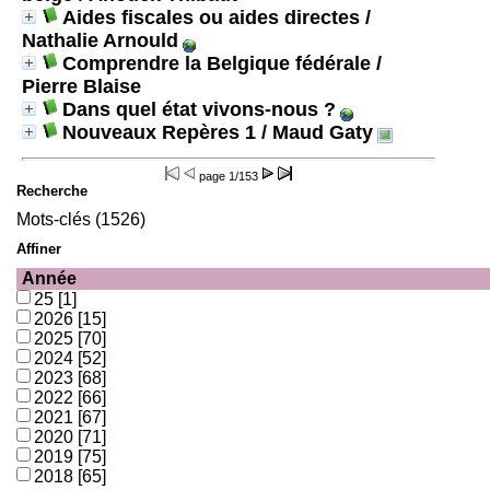
Aides fiscales ou aides directes
/
Nathalie Arnould
Comprendre la Belgique fédérale
/
Pierre Blaise
Dans quel état vivons-nous ?
Nouveaux Repères 1
/ Maud Gaty
page
1/153
Recherche
Mots-clés (1526)
Affiner
Année
25
[1]
2026
[15]
2025
[70]
2024
[52]
2023
[68]
2022
[66]
2021
[67]
2020
[71]
2019
[75]
2018
[65]