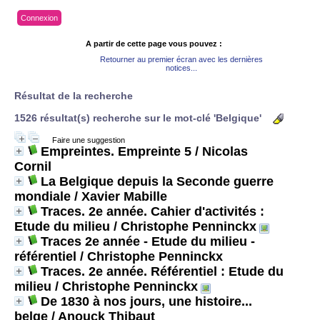
Connexion
A partir de cette page vous pouvez :
Retourner au premier écran avec les dernières
notices...
Résultat de la recherche
1526 résultat(s) recherche sur le mot-clé 'Belgique'
Faire une suggestion
Empreintes. Empreinte 5
/ Nicolas
Cornil
La Belgique depuis la Seconde guerre
mondiale
/ Xavier Mabille
Traces. 2e année. Cahier d'activités :
Etude du milieu
/ Christophe Penninckx
Traces 2e année - Etude du milieu -
référentiel
/ Christophe Penninckx
Traces. 2e année. Référentiel : Etude du
milieu
/ Christophe Penninckx
De 1830 à nos jours, une histoire...
belge
/ Anouck Thibaut