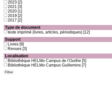
2023
[2]
2021
[3]
2020
[1]
2019
[2]
2017
[2]
Type de document
texte imprimé (livres, articles, périodiques)
[12]
Support
Livres
[9]
Revues
[3]
Localisation
Bibliothèque HELMo Campus de l'Ourthe
[5]
Bibliothèque HELMo Campus Guillemins
[7]