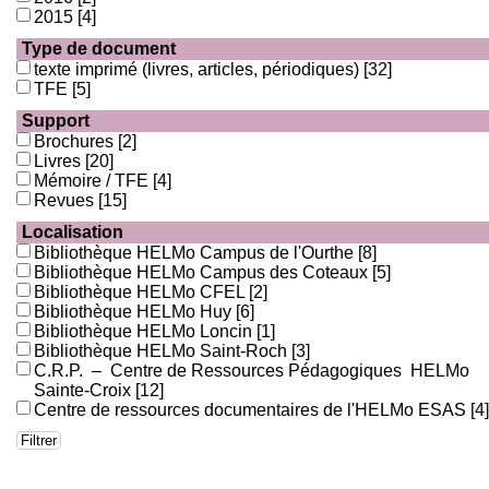
2015
[4]
Type de document
texte imprimé (livres, articles, périodiques)
[32]
TFE
[5]
Support
Brochures
[2]
Livres
[20]
Mémoire / TFE
[4]
Revues
[15]
Localisation
Bibliothèque HELMo Campus de l'Ourthe
[8]
Bibliothèque HELMo Campus des Coteaux
[5]
Bibliothèque HELMo CFEL
[2]
Bibliothèque HELMo Huy
[6]
Bibliothèque HELMo Loncin
[1]
Bibliothèque HELMo Saint-Roch
[3]
C.R.P. – Centre de Ressources Pédagogiques HELMo
Sainte-Croix
[12]
Centre de ressources documentaires de l'HELMo ESAS
[4]