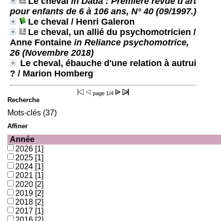
Le cheval
in Dada : Première revue d'art
pour enfants de 6 à 106 ans, N° 40 (09/1997.)
Le cheval
/ Henri Galeron
Le cheval, un allié du psychomotricien
/
Anne Fontaine
in Reliance psychomotrice,
26 (Novembre 2018)
Le cheval, ébauche d'une relation à autrui
?
/ Marion Homberg
page
1/4
Recherche
Mots-clés (37)
Affiner
Année
2026
[1]
2025
[1]
2024
[1]
2021
[1]
2020
[2]
2019
[2]
2018
[2]
2017
[1]
2016
[2]