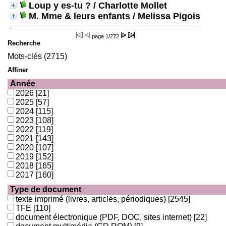
Loup y es-tu ?
/ Charlotte Mollet
M. Mme & leurs enfants
/ Melissa Pigois
page
1/272
Recherche
Mots-clés (2715)
Affiner
Année
2026
[21]
2025
[57]
2024
[115]
2023
[108]
2022
[119]
2021
[143]
2020
[107]
2019
[152]
2018
[165]
2017
[160]
Type de document
texte imprimé (livres, articles, périodiques)
[2545]
TFE
[110]
document électronique (PDF, DOC, sites internet)
[22]