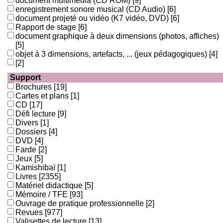
document multimédia (CD ROM)
[9]
enregistrement sonore musical (CD Audio)
[6]
document projeté ou vidéo (K7 vidéo, DVD)
[6]
Rapport de stage
[6]
document graphique à deux dimensions (photos, affiches)
[5]
objet à 3 dimensions, artefacts, ... (jeux pédagogiques)
[4]
[2]
Support
Brochures
[19]
Cartes et plans
[1]
CD
[17]
Défi lecture
[9]
Divers
[1]
Dossiers
[4]
DVD
[4]
Farde
[2]
Jeux
[5]
Kamishibaï
[1]
Livres
[2355]
Matériel didactique
[5]
Mémoire / TFE
[93]
Ouvrage de pratique professionnelle
[2]
Revues
[977]
Valisettes de lecture
[13]