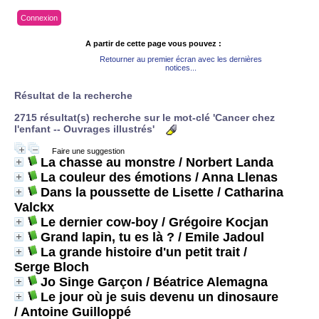
Connexion
A partir de cette page vous pouvez :
Retourner au premier écran avec les dernières
notices...
Résultat de la recherche
2715 résultat(s) recherche sur le mot-clé 'Cancer chez
l'enfant -- Ouvrages illustrés'
Faire une suggestion
La chasse au monstre
/ Norbert Landa
La couleur des émotions
/ Anna Llenas
Dans la poussette de Lisette
/ Catharina
Valckx
Le dernier cow-boy
/ Grégoire Kocjan
Grand lapin, tu es là ?
/ Emile Jadoul
La grande histoire d'un petit trait
/
Serge Bloch
Jo Singe Garçon
/ Béatrice Alemagna
Le jour où je suis devenu un dinosaure
/ Antoine Guilloppé