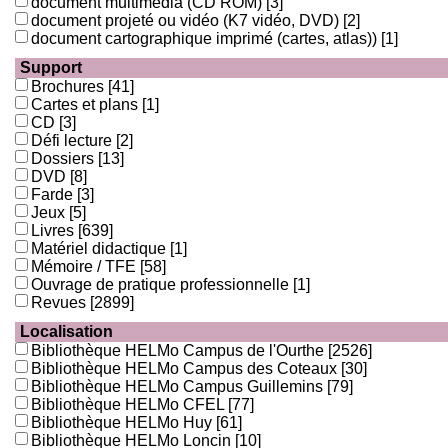
document multimédia (CD ROM)
[3]
document projeté ou vidéo (K7 vidéo, DVD)
[2]
document cartographique imprimé (cartes, atlas))
[1]
Support
Brochures
[41]
Cartes et plans
[1]
CD
[3]
Défi lecture
[2]
Dossiers
[13]
DVD
[8]
Farde
[3]
Jeux
[5]
Livres
[639]
Matériel didactique
[1]
Mémoire / TFE
[58]
Ouvrage de pratique professionnelle
[1]
Revues
[2899]
Localisation
Bibliothèque HELMo Campus de l'Ourthe
[2526]
Bibliothèque HELMo Campus des Coteaux
[30]
Bibliothèque HELMo Campus Guillemins
[79]
Bibliothèque HELMo CFEL
[77]
Bibliothèque HELMo Huy
[61]
Bibliothèque HELMo Loncin
[10]