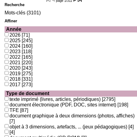
page
1/311
Recherche
Mots-clés (3101)
Affiner
Année
2026
[71]
2025
[245]
2024
[160]
2023
[118]
2022
[165]
2021
[220]
2020
[243]
2019
[275]
2018
[331]
2017
[273]
Type de document
texte imprimé (livres, articles, périodiques)
[2795]
document électronique (PDF, DOC, sites internet)
[198]
TFE
[87]
document graphique à deux dimensions (photos, affiches)
[7]
objet à 3 dimensions, artefacts, ... (jeux pédagogiques)
[4]
[4]