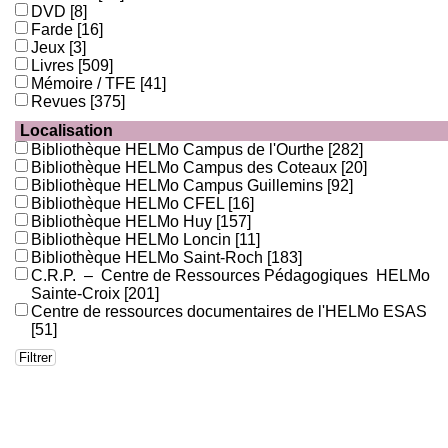
DVD
[8]
Farde
[16]
Jeux
[3]
Livres
[509]
Mémoire / TFE
[41]
Revues
[375]
Localisation
Bibliothèque HELMo Campus de l'Ourthe
[282]
Bibliothèque HELMo Campus des Coteaux
[20]
Bibliothèque HELMo Campus Guillemins
[92]
Bibliothèque HELMo CFEL
[16]
Bibliothèque HELMo Huy
[157]
Bibliothèque HELMo Loncin
[11]
Bibliothèque HELMo Saint-Roch
[183]
C.R.P. – Centre de Ressources Pédagogiques HELMo
Sainte-Croix
[201]
Centre de ressources documentaires de l'HELMo ESAS
[51]