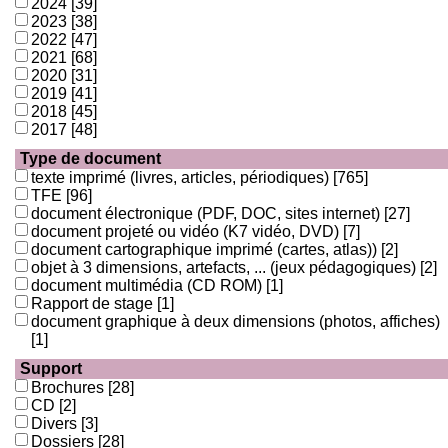
2024
[39]
2023
[38]
2022
[47]
2021
[68]
2020
[31]
2019
[41]
2018
[45]
2017
[48]
Type de document
texte imprimé (livres, articles, périodiques)
[765]
TFE
[96]
document électronique (PDF, DOC, sites internet)
[27]
document projeté ou vidéo (K7 vidéo, DVD)
[7]
document cartographique imprimé (cartes, atlas))
[2]
objet à 3 dimensions, artefacts, ... (jeux pédagogiques)
[2]
document multimédia (CD ROM)
[1]
Rapport de stage
[1]
document graphique à deux dimensions (photos, affiches)
[1]
Support
Brochures
[28]
CD
[2]
Divers
[3]
Dossiers
[28]