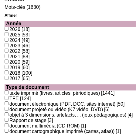
Mots-clés (1630)
Affiner
Année
2026
[18]
2025
[53]
2024
[49]
2023
[46]
2022
[58]
2021
[88]
2020
[59]
2019
[60]
2018
[100]
2017
[65]
Type de document
texte imprimé (livres, articles, périodiques)
[1441]
TFE
[124]
document électronique (PDF, DOC, sites internet)
[50]
document projeté ou vidéo (K7 vidéo, DVD)
[6]
objet à 3 dimensions, artefacts, ... (jeux pédagogiques)
[4]
Rapport de stage
[3]
document multimédia (CD ROM)
[1]
document cartographique imprimé (cartes, atlas))
[1]