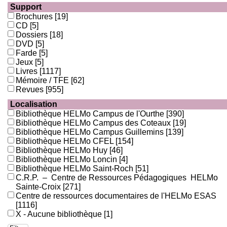
Support
Brochures
[19]
CD
[5]
Dossiers
[18]
DVD
[5]
Farde
[5]
Jeux
[5]
Livres
[1117]
Mémoire / TFE
[62]
Revues
[955]
Localisation
Bibliothèque HELMo Campus de l'Ourthe
[390]
Bibliothèque HELMo Campus des Coteaux
[19]
Bibliothèque HELMo Campus Guillemins
[139]
Bibliothèque HELMo CFEL
[154]
Bibliothèque HELMo Huy
[46]
Bibliothèque HELMo Loncin
[4]
Bibliothèque HELMo Saint-Roch
[51]
C.R.P. – Centre de Ressources Pédagogiques HELMo
Sainte-Croix
[271]
Centre de ressources documentaires de l'HELMo ESAS
[1116]
X - Aucune bibliothèque
[1]