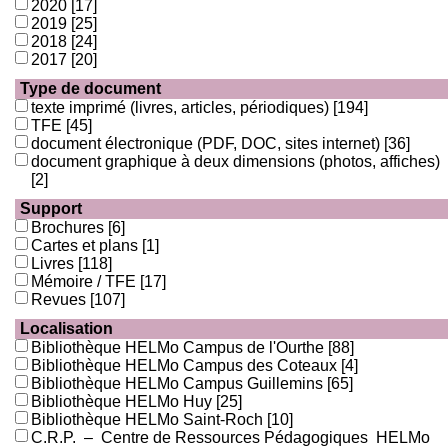
2020
[17]
2019
[25]
2018
[24]
2017
[20]
Type de document
texte imprimé (livres, articles, périodiques)
[194]
TFE
[45]
document électronique (PDF, DOC, sites internet)
[36]
document graphique à deux dimensions (photos, affiches)
[2]
Support
Brochures
[6]
Cartes et plans
[1]
Livres
[118]
Mémoire / TFE
[17]
Revues
[107]
Localisation
Bibliothèque HELMo Campus de l'Ourthe
[88]
Bibliothèque HELMo Campus des Coteaux
[4]
Bibliothèque HELMo Campus Guillemins
[65]
Bibliothèque HELMo Huy
[25]
Bibliothèque HELMo Saint-Roch
[10]
C.R.P. – Centre de Ressources Pédagogiques HELMo