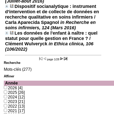
(Juillet-août 2016)
Dispositif socianalytique : instrument
d’intervention et de collecte de données en
recherche qualitative en soins infirmiers
/
Carla Aparecida Spagnol
in Recherche en
soins infirmiers, 124 (Mars 2016)
Les données de l'enfant à naître : quel
statut pour quelle gestion en France ?
/
Clément Wulveryck
in Ethica clinica, 106
(106/2022)
page
1/28
Recherche
Mots-clés (277)
Affiner
Année
2026
[4]
2025
[26]
2024
[12]
2023
[21]
2022
[13]
2021
[17]