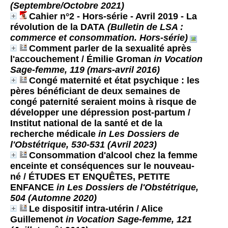
(Septembre/Octobre 2021)
Cahier n°2 - Hors-série - Avril 2019 - La
révolution de la DATA
(Bulletin de LSA :
commerce et consommation. Hors-série)
Comment parler de la sexualité après
l'accouchement
/ Émilie Groman
in Vocation
Sage-femme, 119 (mars-avril 2016)
Congé maternité et état psychique : les
pères bénéficiant de deux semaines de
congé paternité seraient moins à risque de
développer une dépression post-partum
/
Institut national de la santé et de la
recherche médicale
in Les Dossiers de
l'Obstétrique, 530-531 (Avril 2023)
Consommation d'alcool chez la femme
enceinte et conséquences sur le nouveau-
né
/ ÉTUDES ET ENQUÊTES, PETITE
ENFANCE
in Les Dossiers de l'Obstétrique,
504 (Automne 2020)
Le dispositif intra-utérin
/ Alice
Guillemenot
in Vocation Sage-femme, 121